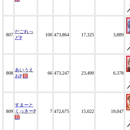
だごれっ
807
100
473,864
17,325
3,889
どP
あいうえ
808
66
473,247
23,490
6,378
おP
百
すまーと
くっきーP
809
7
472,675
15,022
19,047
百