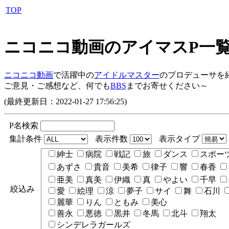
TOP
ニコニコ動画のアイマスP一
ニコニコ動画
で活躍中の
アイドルマスター
のプロデューサを
ご意見・ご感想など、何でも
BBS
までお寄せください～
(最終更新日：2022-01-27 17:56:25)
P名検索
集計条件
表示件数
表示タイプ
紳士
病院
戦記
旅
ダンス
スポー
あずさ
貴音
美希
律子
響
春香
亜美
真美
伊織
真
やよい
千早
絞込み
愛
絵理
涼
夢子
サイ
舞
石川
麗華
りん
ともみ
美心
善永
悪徳
黒井
冬馬
北斗
翔太
シンデレラガールズ