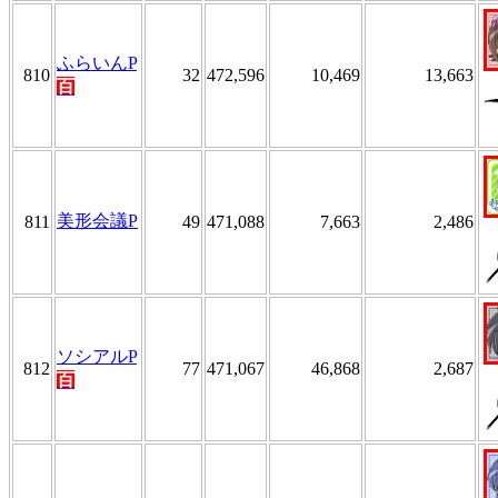
ふらいんP
810
32
472,596
10,469
13,663
百
美形会議P
811
49
471,088
7,663
2,486
ソシアルP
812
77
471,067
46,868
2,687
百