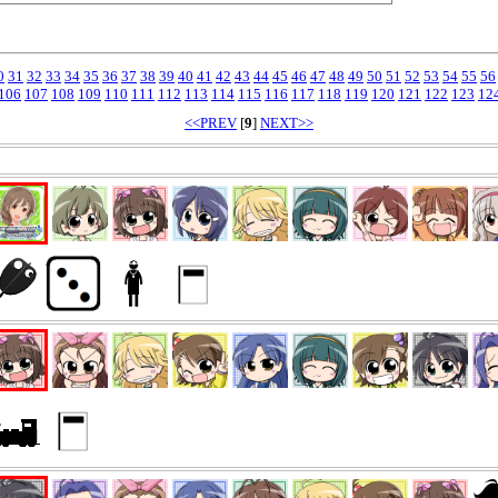
0
31
32
33
34
35
36
37
38
39
40
41
42
43
44
45
46
47
48
49
50
51
52
53
54
55
56
106
107
108
109
110
111
112
113
114
115
116
117
118
119
120
121
122
123
12
<<PREV
[
9
]
NEXT>>