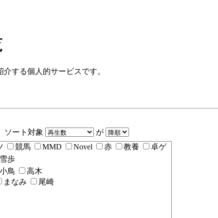
覧
紹介する個人的サービスです。
ソート対象
が
ツ
競馬
MMD
Novel
赤
教養
卓ゲ
雪歩
小鳥
高木
まなみ
尾崎