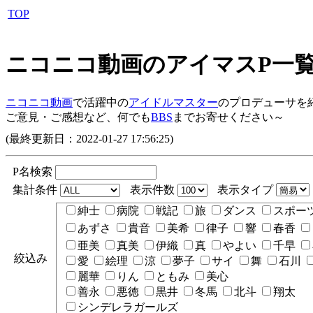
TOP
ニコニコ動画のアイマスP一
ニコニコ動画
で活躍中の
アイドルマスター
のプロデューサを
ご意見・ご感想など、何でも
BBS
までお寄せください～
(最終更新日：2022-01-27 17:56:25)
P名検索
集計条件
表示件数
表示タイプ
紳士
病院
戦記
旅
ダンス
スポー
あずさ
貴音
美希
律子
響
春香
亜美
真美
伊織
真
やよい
千早
絞込み
愛
絵理
涼
夢子
サイ
舞
石川
麗華
りん
ともみ
美心
善永
悪徳
黒井
冬馬
北斗
翔太
シンデレラガールズ