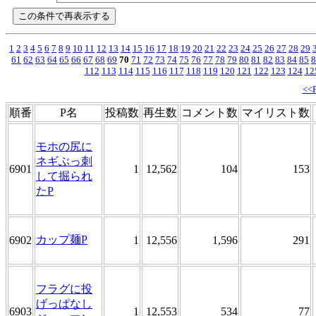
1
2
3
4
5
6
7
8
9
10
11
12
13
14
15
16
17
18
19
20
21
22
23
24
25
26
27
28
29
61
62
63
64
65
66
67
68
69
70
71
72
73
74
75
76
77
78
79
80
81
82
83
84
85
8
112
113
114
115
116
117
118
119
120
121
122
123
124
12
<<
順番
P名
投稿数
再生数
コメント数
マイリスト数
モホの尻に
ネギぶっ刺
6901
1
12,562
104
153
して掘られ
たP
カップ麺P
6902
1
12,556
1,596
291
フラグに投
げっぱなし
6903
1
12,553
534
77