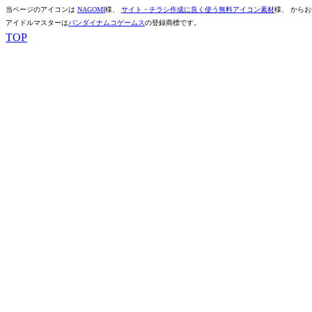
当ページのアイコンは
NAGOMI
様、
サイト・チラシ作成に良く使う無料アイコン素材
様、 から
アイドルマスターは
バンダイナムコゲームス
の登録商標です。
TOP