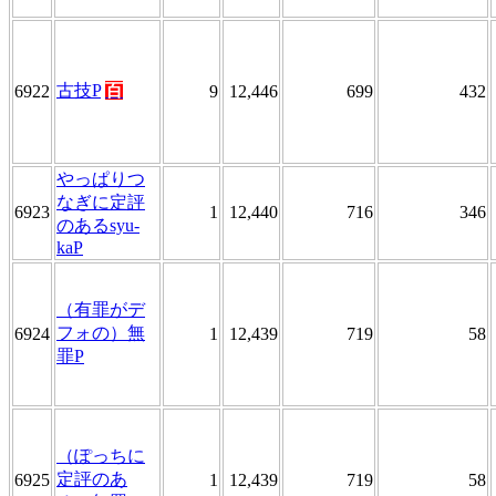
古技P
百
6922
9
12,446
699
432
やっぱりつ
なぎに定評
6923
1
12,440
716
346
のあるsyu-
kaP
（有罪がデ
フォの）無
6924
1
12,439
719
58
罪P
（ぽっちに
定評のあ
6925
1
12,439
719
58