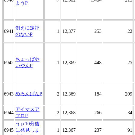
ようP
例えに定評
6941
1
12,377
253
22
のないP
ちょっぱや
6942
1
12,369
448
25
いやんP
めろんぱんP
6943
2
12,369
184
209
アイマスア
6944
2
12,368
266
34
フロP
うｐ10分後
6945
に発見しま
1
12,367
237
91