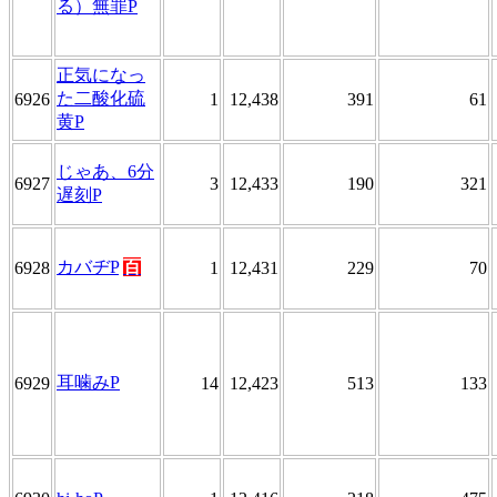
る）無罪P
正気になっ
た二酸化硫
6926
1
12,438
391
61
黄P
じゃあ、6分
6927
3
12,433
190
321
遅刻P
カバヂP
百
6928
1
12,431
229
70
耳噛みP
6929
14
12,423
513
133