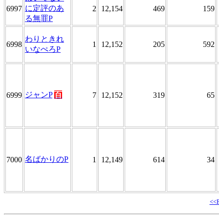
に定評のあ
6997
2
12,154
469
159
る無罪P
わりときれ
6998
1
12,152
205
592
いなぺろP
ジャンP
百
6999
7
12,152
319
65
名ばかりのP
7000
1
12,149
614
34
<<