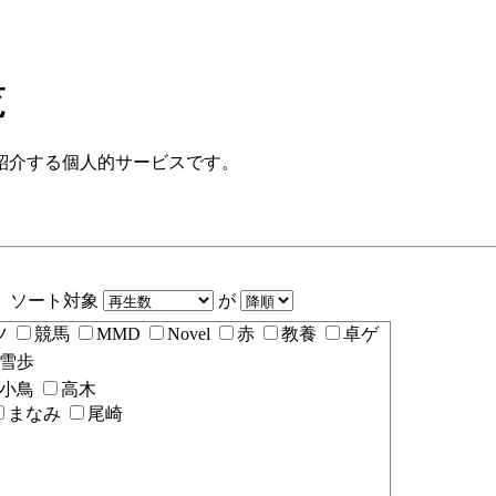
覧
紹介する個人的サービスです。
ソート対象
が
ツ
競馬
MMD
Novel
赤
教養
卓ゲ
雪歩
小鳥
高木
まなみ
尾崎