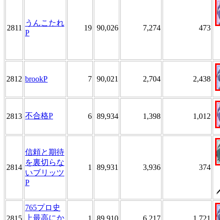
うんこたれ
2811
19
90,026
7,274
473
P
2812
brookP
7
90,021
2,704
2,438
不合格P
2813
6
89,934
1,398
1,012
信頼と期待
を裏切らな
2814
1
89,931
3,936
374
いブリッツ
P
765プロ史
上最高にか
2815
1
89,910
6,217
1,721