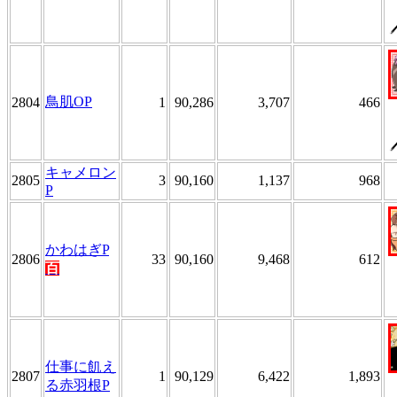
鳥肌OP
2804
1
90,286
3,707
466
キャメロン
2805
3
90,160
1,137
968
P
かわはぎP
2806
33
90,160
9,468
612
百
仕事に飢え
2807
1
90,129
6,422
1,893
る赤羽根P