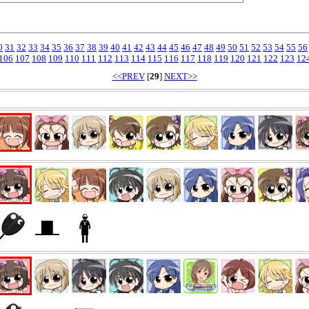
0
31
32
33
34
35
36
37
38
39
40
41
42
43
44
45
46
47
48
49
50
51
52
53
54
55
56
106
107
108
109
110
111
112
113
114
115
116
117
118
119
120
121
122
123
12
<<PREV
[
29
]
NEXT>>