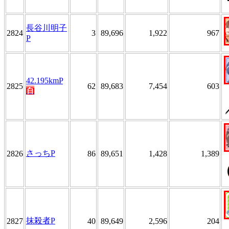
長谷川明子
2824
3
89,696
1,922
967
P
42.195kmP
2825
62
89,683
7,454
603
百
さっちP
2826
86
89,651
1,428
1,389
抹殺者P
2827
40
89,649
2,596
204