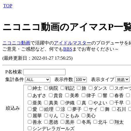
TOP
ニコニコ動画のアイマスP一
ニコニコ動画
で活躍中の
アイドルマスター
のプロデューサを
ご意見・ご感想など、何でも
BBS
までお寄せください～
(最終更新日：2022-01-27 17:56:25)
P名検索
集計条件
表示件数
表示タイプ
紳士
病院
戦記
旅
ダンス
スポー
あずさ
貴音
美希
律子
響
春香
亜美
真美
伊織
真
やよい
千早
絞込み
愛
絵理
涼
夢子
サイ
舞
石川
麗華
りん
ともみ
美心
善永
悪徳
黒井
冬馬
北斗
翔太
シンデレラガールズ