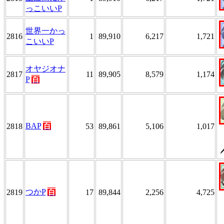
っこいいP
世界一かっ
2816
1
89,910
6,217
1,721
こいいP
オヤジオナ
2817
11
89,905
8,579
1,174
P
百
BAP
百
2818
53
89,861
5,106
1,017
つかP
百
2819
17
89,844
2,256
4,725