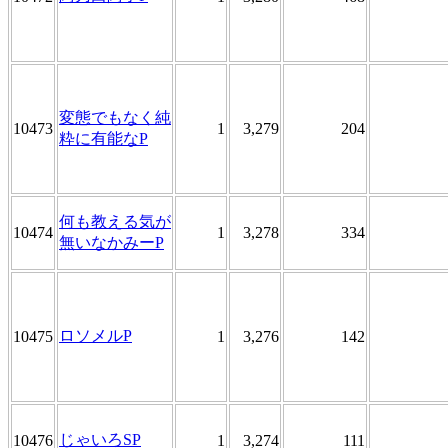
変態でもなく純
10473
1
3,279
204
粋に有能なP
何も教える気が
10474
1
3,278
334
無いなかみーP
ロソメルP
10475
1
3,276
142
じゃいろSP
10476
1
3,274
111