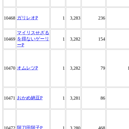
ガリレオP
10468
1
3,283
236
マイリスせざる
を得ないゲーリ
10469
1
3,282
154
ーP
オムレツP
10470
1
3,282
79
おかめ納豆P
10471
1
3,281
86
阿刀田阿子P
10472
1
3,280
468