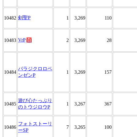
剣聖P
10482
1
3,269
110
VrP
百
10483
2
3,269
28
パラジクロロベ
10484
1
3,269
157
ンゼンP
遊び心たっぷり
10485
1
3,267
367
のトウジロウP
フォトストーリ
10486
7
3,265
100
ーSP