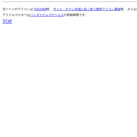
当ページのアイコンは
NAGOMI
様、
サイト・チラシ作成に良く使う無料アイコン素材
様、 から
アイドルマスターは
バンダイナムコゲームス
の登録商標です。
TOP