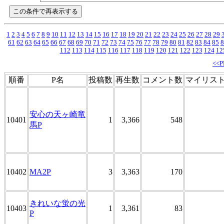
1
2
3
4
5
6
7
8
9
10
11
12
13
14
15
16
17
18
19
20
21
22
23
24
25
26
27
28
29
61
62
63
64
65
66
67
68
69
70
71
72
73
74
75
76
77
78
79
80
81
82
83
84
85
8
112
113
114
115
116
117
118
119
120
121
122
123
124
12
<<
順番
P名
投稿数
再生数
コメント数
マイリス
安心の天ヶ崎竜
10401
1
3,366
548
馬P
10402
MA2P
3
3,363
170
きれいな蛍の光
10403
1
3,361
83
P