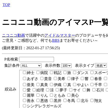
TOP
ニコニコ動画のアイマスP一
ニコニコ動画
で活躍中の
アイドルマスター
のプロデューサを
ご意見・ご感想など、何でも
BBS
までお寄せください～
(最終更新日：2022-01-27 17:56:25)
P名検索
集計条件
表示件数
表示タイプ
紳士
病院
戦記
旅
ダンス
スポー
あずさ
貴音
美希
律子
響
春香
亜美
真美
伊織
真
やよい
千早
絞込み
愛
絵理
涼
夢子
サイ
舞
石川
麗華
りん
ともみ
美心
善永
悪徳
黒井
冬馬
北斗
翔太
シンデレラガールズ