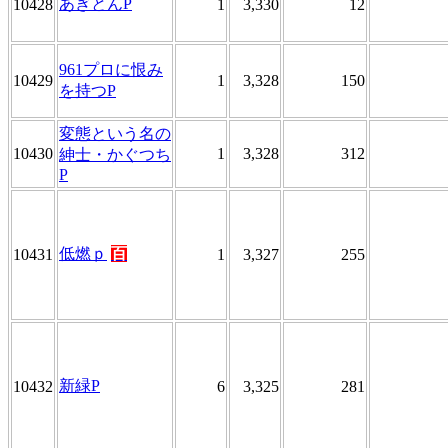
あぎとんP
10428
1
3,330
12
961プロに恨み
10429
1
3,328
150
を持つP
変態という名の
10430
1
3,328
312
紳士・かぐつち
P
低燃ｐ
百
10431
1
3,327
255
新緑P
10432
6
3,325
281