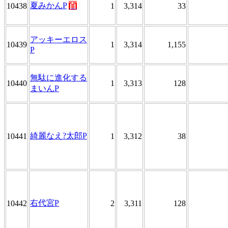
夏みかんP
百
10438
1
3,314
33
アッキーエロス
10439
1
3,314
1,155
P
無駄に進化する
10440
1
3,313
128
まいんP
綺麗なえ?太郎P
10441
1
3,312
38
右代宮P
10442
2
3,311
128