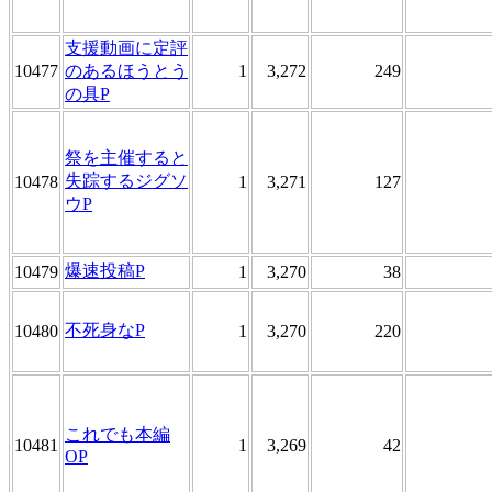
支援動画に定評
10477
のあるほうとう
1
3,272
249
の具P
祭を主催すると
失踪するジグソ
10478
1
3,271
127
ウP
爆速投稿P
10479
1
3,270
38
不死身なP
10480
1
3,270
220
これでも本編
10481
1
3,269
42
OP