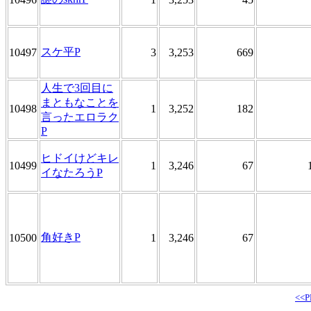
スケ平P
10497
3
3,253
669
人生で3回目に
まともなことを
10498
1
3,252
182
言ったエロラク
P
ヒドイけどキレ
10499
1
3,246
67
イなたろうP
角好きP
10500
1
3,246
67
<<