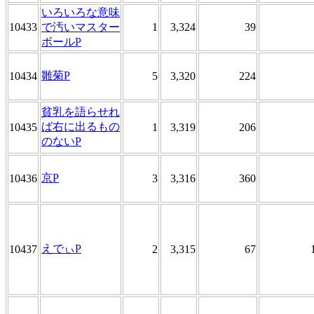
いろいろな意味
10433
で汚いマスター
1
3,324
39
ボールP
雛菊P
10434
5
3,320
224
貧乳を語らせれ
ば右に出るもの
10435
1
3,319
206
のないP
京P
10436
3
3,316
360
えでぃP
10437
2
3,315
67