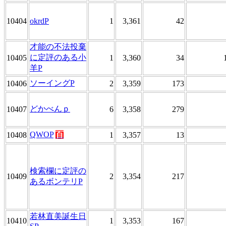
10404
okrdP
1
3,361
42
才能の不法投棄
に定評のある小
10405
1
3,360
34
羊P
ソーイングP
10406
2
3,359
173
どかべんｐ
10407
6
3,358
279
QWOP
百
10408
1
3,357
13
検索欄に定評の
10409
2
3,354
217
あるボンテリP
若林直美誕生日
10410
1
3,353
167