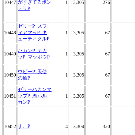
がすぎてるボン
10447
1
3,305
276
テリP
ゼリーP_スフ
ィアマッP_キ
10448
1
3,305
67
ューティクルP
ハカンP_テカ
10449
1
3,305
67
ッP_マッポウP
ウピーP_天使
10450
1
3,305
67
の輪P
ゼリーハカンマ
ップP_恋ハル
10451
1
3,305
67
カンP
す。P
10452
4
3,304
320