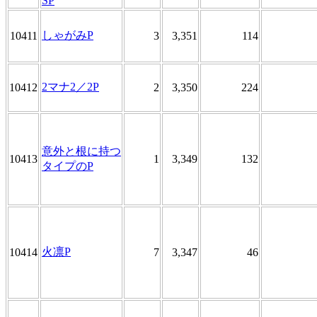
SP
しゃがみP
10411
3
3,351
114
2マナ2／2P
10412
2
3,350
224
意外と根に持つ
10413
1
3,349
132
タイプのP
火凛P
10414
7
3,347
46