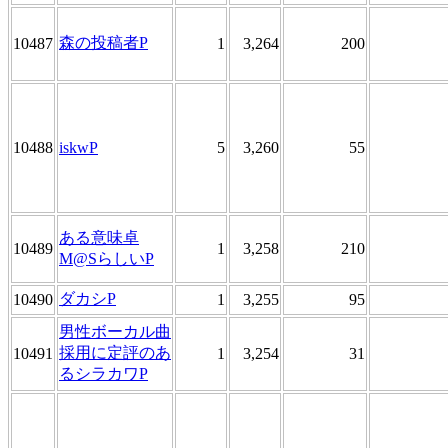
森の投稿者P
10487
1
3,264
200
10488
iskwP
5
3,260
55
ある意味卓
10489
1
3,258
210
M@SらしいP
ダカシP
10490
1
3,255
95
男性ボーカル曲
採用に定評のあ
10491
1
3,254
31
るシラカワP