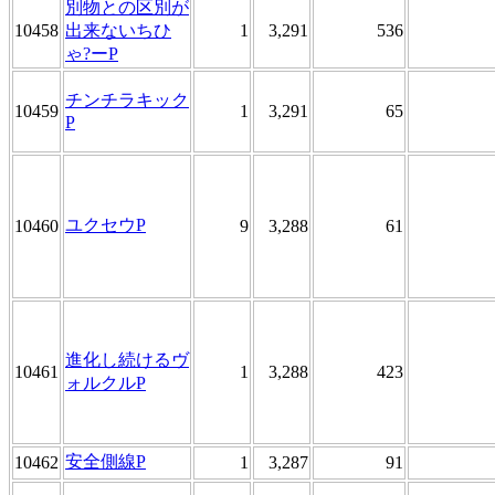
別物との区別が
10458
出来ないちひ
1
3,291
536
ゃ?ーP
チンチラキック
10459
1
3,291
65
P
ユクセウP
10460
9
3,288
61
進化し続けるヴ
10461
1
3,288
423
ォルクルP
安全側線P
10462
1
3,287
91