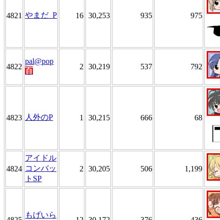
やまだ_P
4821
16
30,253
935
975
pal@pop
4822
2
30,219
537
792
百
人外のP
4823
1
30,215
666
68
アイドル
コンバッ
4824
2
30,205
506
1,199
トSP
もげいら
4825
12
30,172
376
436