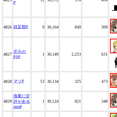
P
頭足類P
4826
9
30,164
849
509
北斗の
4827
1
30,149
2,253
631
PSP
マツP
4828
53
30,134
325
473
漁業に定
4829
1
30,124
821
348
評がある
ntmP