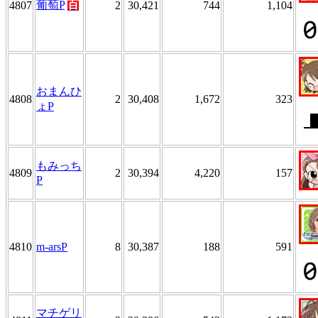
葡萄P
百
4807
2
30,421
744
1,104
おまんひ
4808
2
30,408
1,672
323
ょP
もみっち
4809
2
30,394
4,220
157
P
4810
m-arsP
8
30,387
188
591
マチゲリ