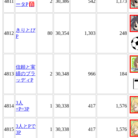
4811
2
30,386
542
1,173
ータP
百
きりとび
4812
80
30,354
1,303
248
P
信頼と実
績のブラ
4813
2
30,348
966
184
ッディP
3人
4814
1
30,338
417
1,576
+P=3P
3人とPで
4815
1
30,338
417
1,576
3P