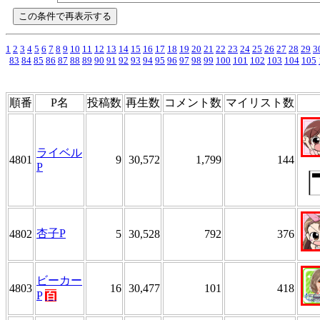
1
2
3
4
5
6
7
8
9
10
11
12
13
14
15
16
17
18
19
20
21
22
23
24
25
26
27
28
29
3
83
84
85
86
87
88
89
90
91
92
93
94
95
96
97
98
99
100
101
102
103
104
105
順番
P名
投稿数
再生数
コメント数
マイリスト数
ライベル
4801
9
30,572
1,799
144
P
杏子P
4802
5
30,528
792
376
ビーカー
4803
16
30,477
101
418
P
百