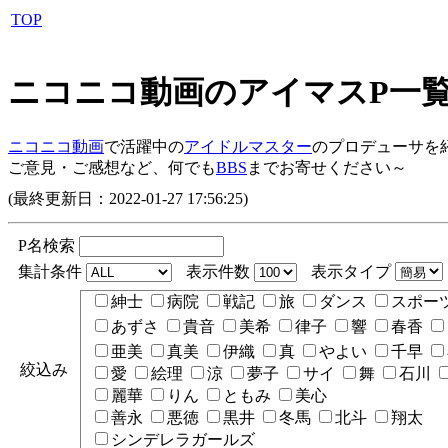
TOP
ニコニコ動画のアイマスP一
ニコニコ動画
で活躍中の
アイドルマスター
のプロデューサを
ご意見・ご感想など、何でも
BBS
までお寄せください～
(最終更新日：2022-01-27 17:56:25)
P名検索
集計条件
表示件数
表示タイプ
紳士
病院
戦記
旅
ダンス
スポー
あずさ
貴音
美希
律子
響
春香
亜美
真美
伊織
真
やよい
千早
絞込み
愛
絵理
涼
夢子
サイ
舞
石川
麗華
りん
ともみ
美心
善永
悪徳
黒井
冬馬
北斗
翔太
シンデレラガールズ