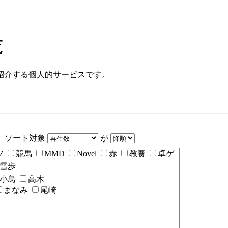
覧
紹介する個人的サービスです。
ソート対象
が
ツ
競馬
MMD
Novel
赤
教養
卓ゲ
雪歩
小鳥
高木
まなみ
尾崎