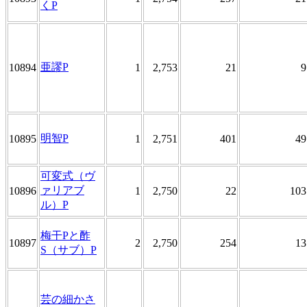
くP
亜謬P
10894
1
2,753
21
9
明智P
10895
1
2,751
401
49
可変式（ヴ
ァリアブ
10896
1
2,750
22
103
ル）P
梅干Pと酢
10897
2
2,750
254
13
S（サブ）P
芸の細かさ