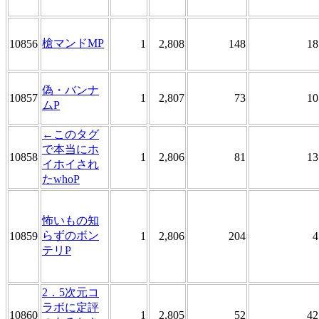
槍マンドMP
10856
1
2,808
148
18
偽・バンナ
10857
1
2,807
73
10
ムP
←このタグ
で本当にホ
10858
1
2,806
81
13
イホイされ
たwhoP
怖いもの知
らずのボン
10859
1
2,806
204
4
テリP
2．5次元コ
ラボに定評
10860
1
2,805
52
42