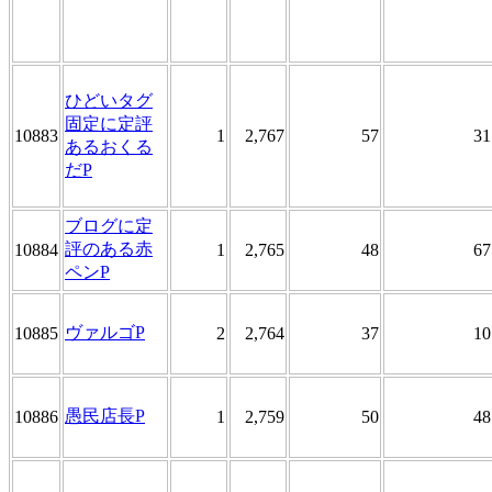
ひどいタグ
固定に定評
10883
1
2,767
57
31
あるおくる
だP
ブログに定
評のある赤
10884
1
2,765
48
67
ペンP
ヴァルゴP
10885
2
2,764
37
10
愚民店長P
10886
1
2,759
50
48