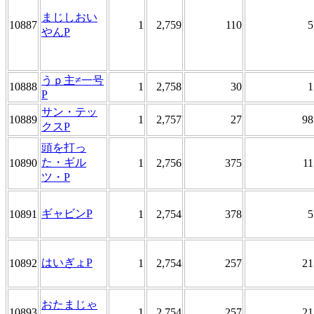
まじしおい
10887
1
2,759
110
5
やんP
うｐ主≠一号
10888
1
2,758
30
1
P
サン・テッ
10889
1
2,757
27
98
クスP
頭を打っ
た・ギル
10890
1
2,756
375
11
ツ・P
ギャビンP
10891
1
2,754
378
5
はいぎょP
10892
1
2,754
257
21
おたまじゃ
10893
1
2,754
257
21