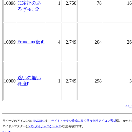
に定評のあ
10898
1
2,750
78
16
るぎゅむP
Fruudam(仮)P
10899
4
2,749
204
26
迷いの無い
10900
1
2,749
298
3
徐庶P
<<
当ページのアイコンは
NAGOMI
様、
サイト・チラシ作成に良く使う無料アイコン素材
様、 から
アイドルマスターは
バンダイナムコゲームス
の登録商標です。