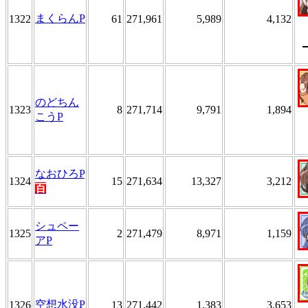
まくらんP
1322
61
271,961
5,989
4,132
のどちん
1323
8
271,714
9,791
1,894
こうP
なおひろP
1324
15
271,634
13,327
3,212
百
シュペー
1325
2
271,479
8,971
1,159
アP
空想水没P
1326
13
271,442
1,383
3,653