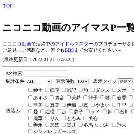
TOP
ニコニコ動画のアイマスP一
ニコニコ動画
で活躍中の
アイドルマスター
のプロデューサを
ご意見・ご感想など、何でも
BBS
までお寄せください～
(最終更新日：2022-01-27 17:56:25)
P名検索
集計条件
表示件数
表示タイプ
紳士
病院
戦記
旅
ダンス
スポー
あずさ
貴音
美希
律子
響
春香
亜美
真美
伊織
真
やよい
千早
絞込み
愛
絵理
涼
夢子
サイ
舞
石川
麗華
りん
ともみ
美心
善永
悪徳
黒井
冬馬
北斗
翔太
シンデレラガールズ