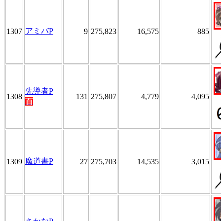
アミバP
1307
9
275,823
16,575
885
先導者P
1308
131
275,807
4,779
4,095
百
魔道書P
1309
27
275,703
14,535
3,015