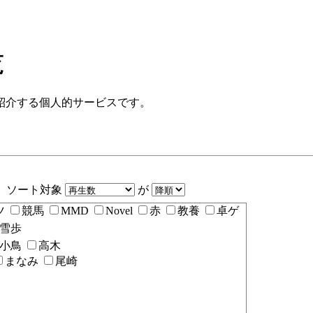
覧
紹介する個人的サービスです。
ソート対象
が
ツ
競馬
MMD
Novel
赤
教養
卓ゲ
雪歩
小鳥
高木
まなみ
尾崎