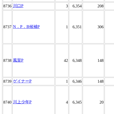
川口P
8736
3
6,354
208
N．P．B候補P
8737
1
6,351
306
風室P
8738
42
6,348
148
ゲイナーP
8739
1
6,346
148
川上少年P
8740
4
6,345
20