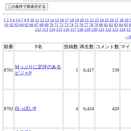
1
2
3
4
5
6
7
8
9
10
11
12
13
14
15
16
17
18
19
20
21
22
23
24
25
26
27
28
29
61
62
63
64
65
66
67
68
69
70
71
72
73
74
75
76
77
78
79
80
81
82
83
84
85
8
112
113
114
115
116
117
118
119
120
121
122
123
124
12
<<
順番
P名
投稿数
再生数
コメント数
マイ
Mっぷりに定評のある
8701
1
6,427
159
ピジャP
白っぽいP
8702
4
6,424
420