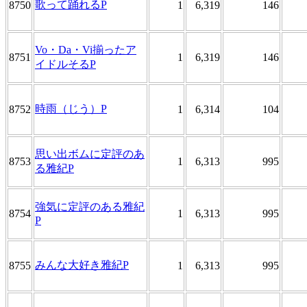
歌って踊れるP
8750
1
6,319
146
Vo・Da・Vi揃ったア
8751
1
6,319
146
イドルそるP
時雨（じう）P
8752
1
6,314
104
思い出ボムに定評のあ
8753
1
6,313
995
る雅紀P
強気に定評のある雅紀
8754
1
6,313
995
P
みんな大好き雅紀P
8755
1
6,313
995