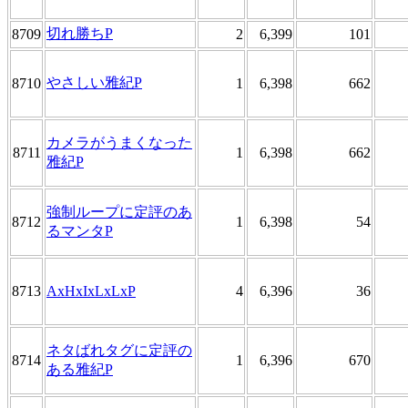
切れ勝ちP
8709
2
6,399
101
やさしい雅紀P
8710
1
6,398
662
カメラがうまくなった
8711
1
6,398
662
雅紀P
強制ループに定評のあ
8712
1
6,398
54
るマンタP
8713
AxHxIxLxLxP
4
6,396
36
ネタばれタグに定評の
8714
1
6,396
670
ある雅紀P