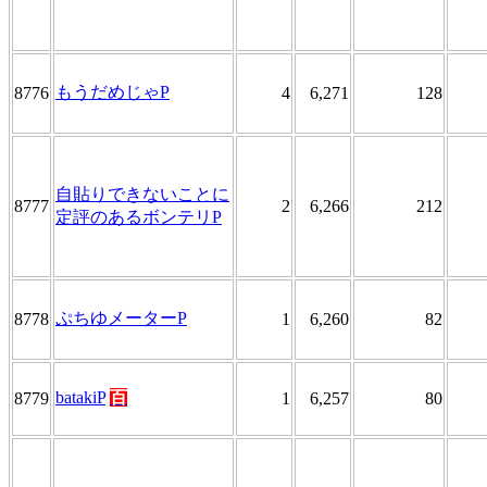
もうだめじゃP
8776
4
6,271
128
自貼りできないことに
8777
2
6,266
212
定評のあるボンテリP
ぷちゆメーターP
8778
1
6,260
82
batakiP
百
8779
1
6,257
80