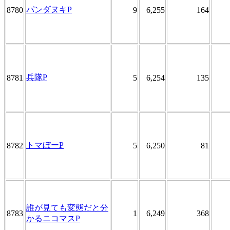
パンダヌキP
8780
9
6,255
164
兵隊P
8781
5
6,254
135
トマぼーP
8782
5
6,250
81
誰が見ても変態だと分
8783
1
6,249
368
かるニコマスP