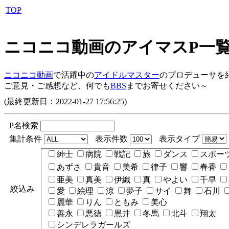
TOP
ニコニコ動画のアイマスP一
ニコニコ動画
で活躍中の
アイドルマスター
のプロデューサを
ご意見・ご感想など、何でも
BBS
までお寄せください～
(最終更新日：2022-01-27 17:56:25)
P名検索
集計条件
表示件数
表示タイプ
紳士
病院
戦記
旅
ダンス
スポー
あずさ
貴音
美希
律子
響
春香
亜美
真美
伊織
真
やよい
千早
絞込み
愛
絵理
涼
夢子
サイ
舞
石川
麗華
りん
ともみ
美心
善永
悪徳
黒井
冬馬
北斗
翔太
シンデレラガールズ