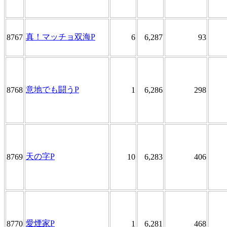
真！マッチョ双海P
8767
6
6,287
93
意地でも闘うP
8768
1
6,286
298
天の字P
8769
10
6,283
406
愛煙家P
8770
1
6,281
468