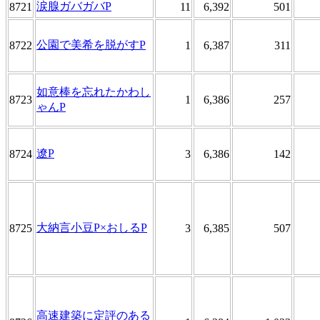
涙腺ガバガバP
8721
11
6,392
501
公園で美希を脱がすP
8722
1
6,387
311
如意棒を忘れたかわし
8723
1
6,386
257
ゃんP
遼P
8724
3
6,386
142
大納言小豆P×おしるP
8725
3
6,385
507
高速建築に定評のある