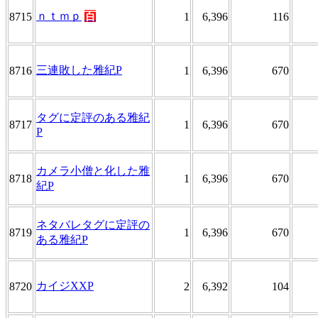
ｎｔｍｐ
百
8715
1
6,396
116
三連敗した雅紀P
8716
1
6,396
670
タグに定評のある雅紀
8717
1
6,396
670
P
カメラ小僧と化した雅
8718
1
6,396
670
紀P
ネタバレタグに定評の
8719
1
6,396
670
ある雅紀P
カイジXXP
8720
2
6,392
104