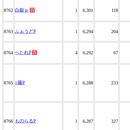
白銀ｐ
百
8762
1
6,301
118
ふぉうどP
8763
1
6,294
204
へたれP
百
8764
4
6,292
67
○藤P
8765
1
6,288
233
ものらるP
8766
1
6,287
327