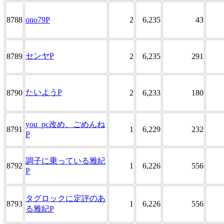
8788
ono79P
2
6,235
43
センヤP
8789
2
6,235
291
たいようP
8790
2
6,233
180
you_pc改め、ごめんね
8791
1
6,229
232
P
調子に乗っている雅紀
8792
1
6,226
556
P
タグロックに定評のあ
8793
1
6,226
556
る雅紀P