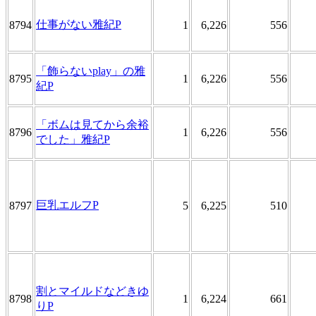
仕事がない雅紀P
8794
1
6,226
556
「飾らないplay」の雅
8795
1
6,226
556
紀P
「ボムは見てから余裕
8796
1
6,226
556
でした」雅紀P
巨乳エルフP
8797
5
6,225
510
割とマイルドなどきゆ
8798
1
6,224
661
りP