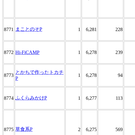
まことのそP
8771
1
6,281
228
8772
Hi-FiCAMP
1
6,278
239
とかちで作ったトカチ
8773
1
6,278
94
P
ふくらみかけP
8774
1
6,277
113
草食系P
8775
2
6,275
569