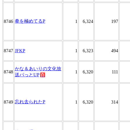
拳を極めてるP
8746
1
6,324
197
8747
JFKP
1
6,323
494
かな＆あいりの文化放
8748
1
6,320
111
送パっとUP
百
忘れ去られたP
8749
1
6,320
314