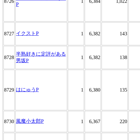
8726
1
6,384
1,022
P
イクストP
8727
1
6,382
143
半熟好きに定評がある
8728
1
6,382
138
男坂P
はにゅうP
8729
1
6,380
135
風魔小太郎P
8730
1
6,367
220