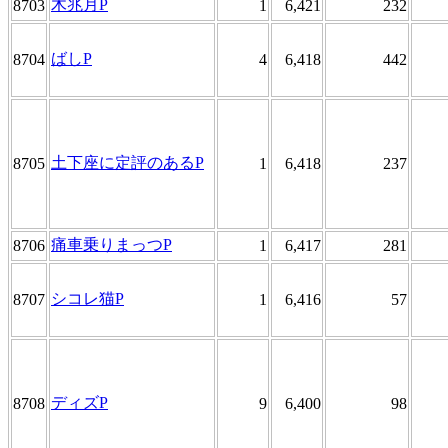
木兆月P
8703
1
6,421
232
ばしP
8704
4
6,418
442
土下座に定評のあるP
8705
1
6,418
237
痛車乗りまっつP
8706
1
6,417
281
シコレ猫P
8707
1
6,416
57
ディズP
8708
9
6,400
98