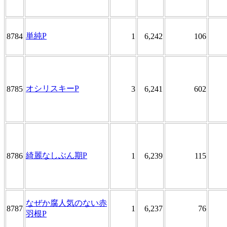
単純P
8784
1
6,242
106
オシリスキーP
8785
3
6,241
602
綺麗なしぶん期P
8786
1
6,239
115
なぜか腐人気のない赤
8787
1
6,237
76
羽根P