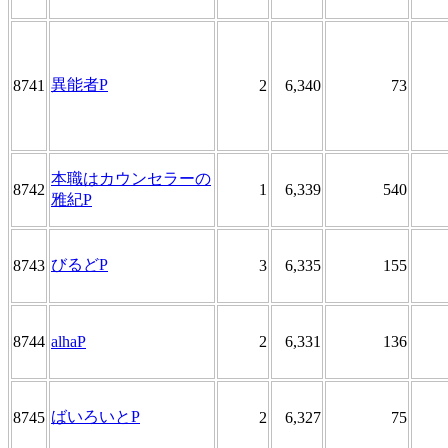
異能者P
8741
2
6,340
73
本職はカウンセラーの
8742
1
6,339
540
雅紀P
びるどP
8743
3
6,335
155
8744
alhaP
2
6,331
136
ばいろいとP
8745
2
6,327
75