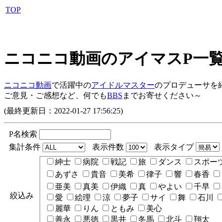
TOP
ニコニコ動画のアイマスP一
ニコニコ動画
で活躍中の
アイドルマスター
のプロデューサを
ご意見・ご感想など、何でも
BBS
までお寄せください～
(最終更新日：2022-01-27 17:56:25)
P名検索
集計条件
表示件数
表示タイプ
紳士
病院
戦記
旅
ダンス
スポー
あずさ
貴音
美希
律子
響
春香
亜美
真美
伊織
真
やよい
千早
絞込み
愛
絵理
涼
夢子
サイ
舞
石川
麗華
りん
ともみ
美心
善永
悪徳
黒井
冬馬
北斗
翔太