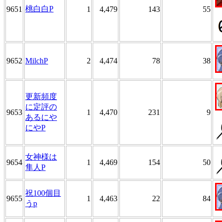
桃白白P
9651
1
4,479
143
55
9652
MilchP
2
4,474
78
38
更新頻度
に定評の
9653
1
4,470
231
9
あるにや
にやP
女神様は
9654
1
4,469
154
50
隼人P
祝100個目
9655
1
4,463
22
84
うp