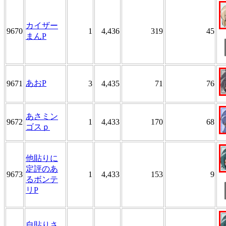
カイザー
9670
1
4,436
319
45
まんP
あおP
9671
3
4,435
71
76
あさミン
9672
1
4,433
170
68
ゴスｐ
他貼りに
定評のあ
9673
1
4,433
153
9
るボンテ
リP
自貼りさ