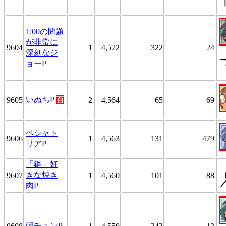
1:00の問題
が非常に
9604
1
4,572
322
24
深刻なジ
ョーP
いぬちP
百
9605
2
4,564
65
69
ペシャト
9606
1
4,563
131
479
リアP
「鋼」好
きな焼き
9607
1
4,560
101
88
肉P
朝チュンP