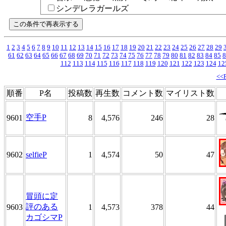
シンデレラガールズ
1
2
3
4
5
6
7
8
9
10
11
12
13
14
15
16
17
18
19
20
21
22
23
24
25
26
27
28
29
61
62
63
64
65
66
67
68
69
70
71
72
73
74
75
76
77
78
79
80
81
82
83
84
85
8
112
113
114
115
116
117
118
119
120
121
122
123
124
12
<<
順番
P名
投稿数
再生数
コメント数
マイリスト数
空手P
9601
8
4,576
246
28
9602
selfieP
1
4,574
50
47
冒頭に定
評のある
9603
1
4,573
378
44
カゴシマP