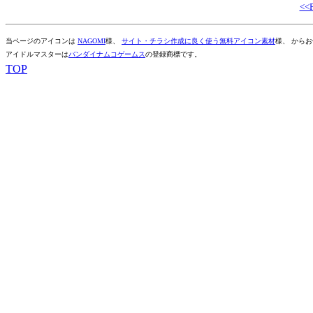
<<
当ページのアイコンは
NAGOMI
様、
サイト・チラシ作成に良く使う無料アイコン素材
様、 から
アイドルマスターは
バンダイナムコゲームス
の登録商標です。
TOP