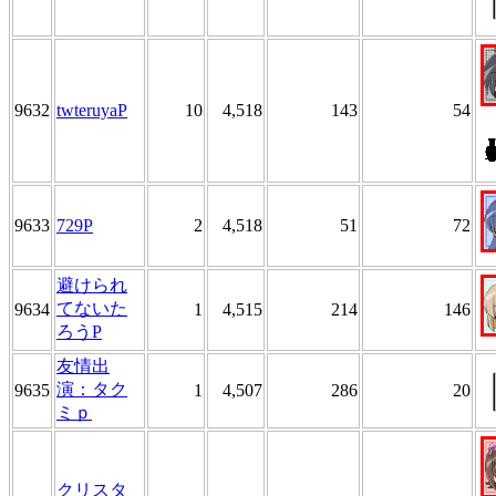
9632
twteruyaP
10
4,518
143
54
9633
729P
2
4,518
51
72
避けられ
てないた
9634
1
4,515
214
146
ろうP
友情出
演：タク
9635
1
4,507
286
20
ミｐ
クリスタ