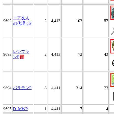
エア友人
9692
2
4,413
103
57
の代理うP
レンブラ
9693
2
4,413
72
43
ンP
百
バラモンP
9694
8
4,411
314
73
9695
D1MWP
1
4,411
7
4