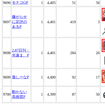
モナコGP
9696
1
4,405
51
56
嫌がらせ
に定評の
9697
1
4,401
419
3
あるP
2.87日刊・
9698
1
4,401
284
26
光速ま。P
激しーなP
9699
1
4,400
92
17
動かない
9700
1
4,399
87
50
高画質P