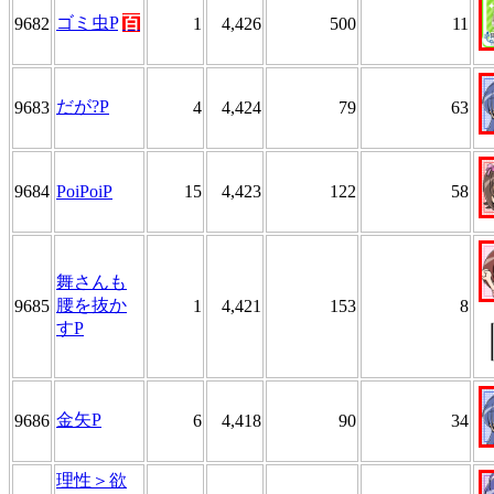
ゴミ虫P
百
9682
1
4,426
500
11
だが?P
9683
4
4,424
79
63
9684
PoiPoiP
15
4,423
122
58
舞さんも
腰を抜か
9685
1
4,421
153
8
すP
金矢P
9686
6
4,418
90
34
理性＞欲