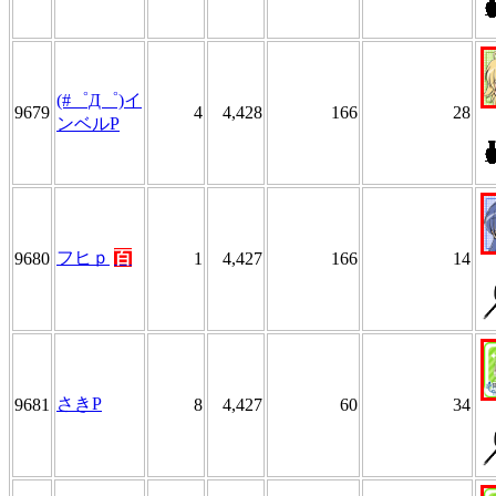
(#゜Д゜)イ
9679
4
4,428
166
28
ンベルP
フヒｐ
百
9680
1
4,427
166
14
さきP
9681
8
4,427
60
34