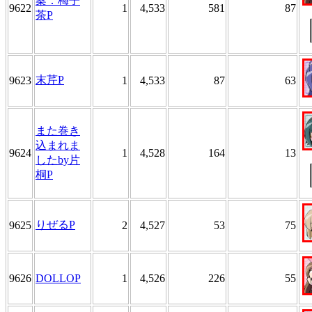
案：梅子
9622
1
4,533
581
87
茶P
末芹P
9623
1
4,533
87
63
また巻き
込まれま
9624
1
4,528
164
13
したby片
桐P
りぜるP
9625
2
4,527
53
75
9626
DOLLOP
1
4,526
226
55