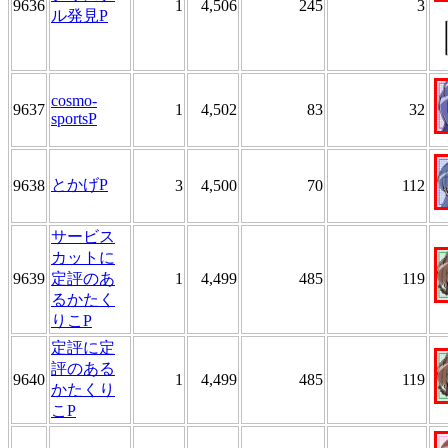
9636
1
4,506
245
3
ル発見P
cosmo-
9637
1
4,502
83
32
sportsP
とかげP
9638
3
4,500
70
112
サービス
カットに
9639
定評のあ
1
4,499
485
119
るかたく
りこP
定評に定
評のある
9640
1
4,499
485
119
かたくり
こP