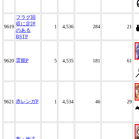
フラグ回
収に定評
9619
1
4,536
284
21
のある
BSTP
霊能P
9620
5
4,535
181
61
赤レンガP
9621
1
4,534
46
29