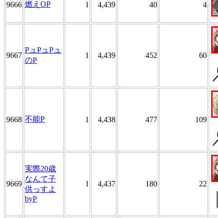
燃えOP
9666
1
4,439
40
4
PュPュPュ
9667
1
4,439
452
60
のP
不能P
9668
1
4,438
477
109
実際20歳
なんて子
9669
1
4,437
180
22
供っすよ
byP