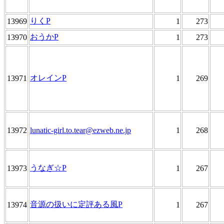
りくP
13969
1
273
おうかP
13970
1
273
オレインP
13971
1
269
13972
lunatic-girl.to.tear@ezweb.ne.jp
1
268
うなぎ☆P
13973
1
267
音源の扱いに定評ある風P
13974
1
267