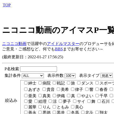
TOP
ニコニコ動画のアイマスP一
ニコニコ動画
で活躍中の
アイドルマスター
のプロデューサを
ご意見・ご感想など、何でも
BBS
までお寄せください～
(最終更新日：2022-01-27 17:56:25)
P名検索
集計条件
表示件数
表示タイプ
紳士
病院
戦記
旅
ダンス
スポー
あずさ
貴音
美希
律子
響
春香
亜美
真美
伊織
真
やよい
千早
絞込み
愛
絵理
涼
夢子
サイ
舞
石川
麗華
りん
ともみ
美心
善永
悪徳
黒井
冬馬
北斗
翔太