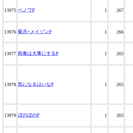
ベノワP
13975
1
267
菊月+メイゾンP
13976
1
266
前奏は大事にするP
13977
1
265
気になるはいなP
13978
1
265
ぼのぼのP
13979
1
265