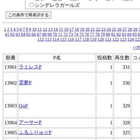
シンデレラガールズ
1
2
3
4
5
6
7
8
9
10
11
12
13
14
15
16
17
18
19
20
21
22
23
24
25
26
27
28
29
61
62
63
64
65
66
67
68
69
70
71
72
73
74
75
76
77
78
79
80
81
82
83
84
85
8
112
113
114
115
116
117
118
119
120
121
122
123
124
12
<<
順番
P名
投稿数
再生数
コ
ラミレスP
13901
1
331
霊夢P
13902
1
330
13903
QoP
1
329
アーサーP
13904
1
328
ふるふりゅ☆P
13905
1
325