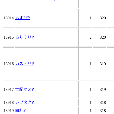
らすぴP
13914
1
320
るりくりP
13915
2
320
カストリP
13916
1
319
世紀マスP
13917
1
319
シブタクP
13918
1
318
白紅P
13919
1
318