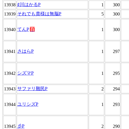
♯川はかるP
13938
1
300
それでも貴様は無脳P
13939
5
300
てんP
百
13940
1
300
さはらP
13941
1
297
シズマP
13942
1
295
サファリ難民P
13943
2
294
ユリシズP
13944
1
293
彡P
13945
2
290