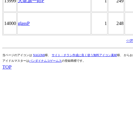
天龍源一郎P
13999
1
249
14000
glassP
1
248
<<
当ページのアイコンは
NAGOMI
様、
サイト・チラシ作成に良く使う無料アイコン素材
様、 から
アイドルマスターは
バンダイナムコゲームス
の登録商標です。
TOP