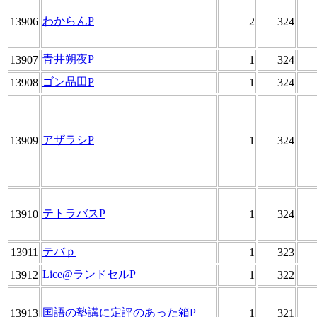
わからんP
13906
2
324
青井朔夜P
13907
1
324
ゴン品田P
13908
1
324
アザラシP
13909
1
324
テトラバスP
13910
1
324
テバｐ
13911
1
323
Lice@ランドセルP
13912
1
322
国語の塾講に定評のあった箱P
13913
1
321