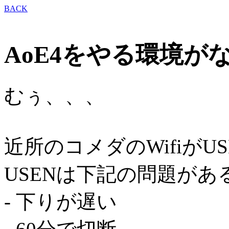
BACK
AoE4をやる環境が
むぅ、、、
近所のコメダのWifiが
USENは下記の問題があ
- 下りが遅い