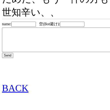
世知辛い、、
name:
空(Bot避け):
BACK