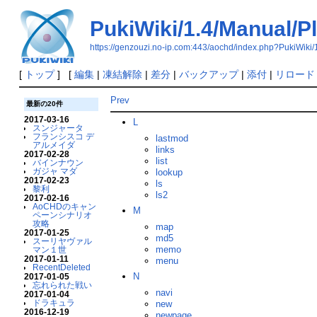
PukiWiki/1.4/Manual/P
https://genzouzi.no-ip.com:443/aochd/index.php?PukiWiki/
[
トップ
] [
編集
|
凍結解除
|
差分
|
バックアップ
|
添付
|
リロード
Prev
最新の20件
2017-03-16
L
スンジャータ
フランシスコ デ
lastmod
アルメイダ
links
2017-02-28
list
バインナウン
ガジャ マダ
lookup
2017-02-23
ls
黎利
ls2
2017-02-16
AoCHDのキャン
M
ペーンシナリオ
攻略
map
2017-01-25
md5
スーリヤヴァル
memo
マン１世
2017-01-11
menu
RecentDeleted
N
2017-01-05
忘れられた戦い
navi
2017-01-04
ドラキュラ
new
2016-12-19
newpage