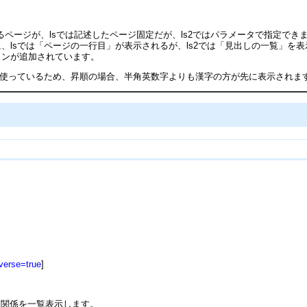
ページが、lsでは記述したページ固定だが、ls2ではパラメータで指定でき
合に、lsでは「ページの一行目」が表示されるが、ls2では「見出しの一覧」を
オプションが追加されています。
使っているため、昇順の場合、半角英数字よりも漢字の方が先に表示されま
verse=true
]
ク関係を一覧表示します。