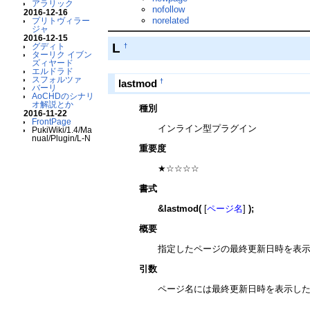
アラリック
nofollow
2016-12-16
norelated
プリトヴィラー
ジャ
2016-12-15
L
グディト
†
ターリク イブン
ズィヤード
エルドラド
スフォルツァ
†
lastmod
バーリ
AoCHDのシナリ
オ解説とか
種別
2016-11-22
FrontPage
インライン型プラグイン
PukiWiki/1.4/Ma
nual/Plugin/L-N
重要度
★☆☆☆☆
書式
&lastmod(
[
ページ名
]
);
概要
指定したページの最終更新日時を表
引数
ページ名には最終更新日時を表示した