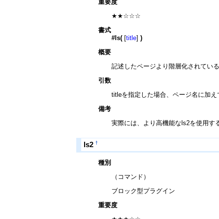
重要度
★★☆☆☆
書式
#ls(
[
title
]
)
概要
記述したページより階層化されてい
引数
titleを指定した場合、ページ名
備考
実際には、より高機能なls2を使用
†
ls2
種別
（コマンド）
ブロック型プラグイン
重要度