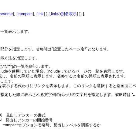
reverse
], [
compact
], [
link
] } [,
linkの別名表示
] ]]
)
を一覧表示します。
部分を指定します。省略時は"設置したページ名/"となります。
,link で表示方法を指定します。
*,**,***)の一覧を併記します。
#includeを使用していた場合、includeしているページの一覧を表示します。
び順を反転し、名前の降順に表示します。省略すると名前の昇順に表示されます。
調整します。
位置に一覧を表示する代わりにリンクを表示します。このリンクを選択すると別画面
inkを指定した際に表示される文字列の代わりの文字列を指定します。省略時は
'
REFIX 見出しアンカーの書式
RIGIN 見出しアンカーの開始番号
MPACT compactオプション省略時、見出しレベルを調整するか