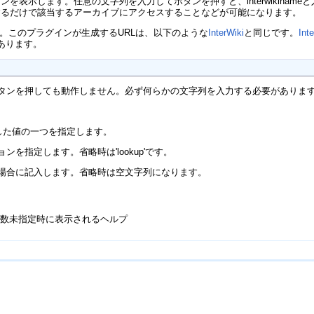
を表示します。任意の文字列を入力してボタンを押すと、interwikinam
するだけで該当するアーカイブにアクセスすることなどが可能になります。
。このプラグインが生成するURLは、以下のような
InterWiki
と同じです。
Int
あります。
ボタンを押しても動作しません。必ず何らかの文字列を入力する必要がありま
した値の一つを指定します。
ンを指定します。省略時は'lookup'です。
い場合に記入します。省略時は空文字列になります。
GE 引数未指定時に表示されるヘルプ