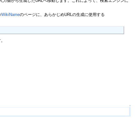
eと入力値から生成したURLへ移動します。これによって、検索エンジンに
erWikiName
のページに、あらかじめURLの生成に使用する
す。
↑