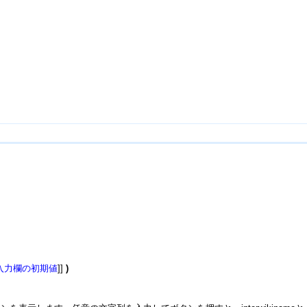
入力欄の初期値
]]
)