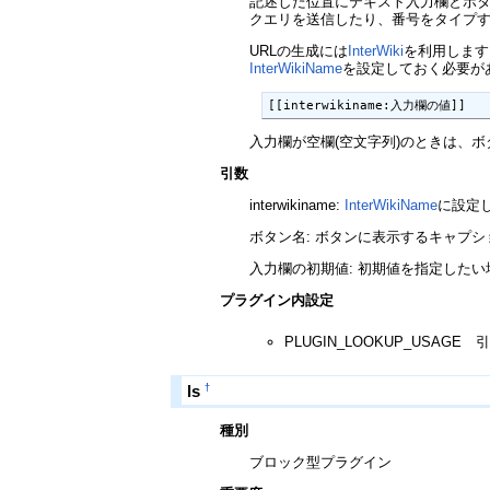
記述した位置にテキスト入力欄とボタン
クエリを送信したり、番号をタイプ
URLの生成には
InterWiki
を利用します
InterWikiName
を設定しておく必要が
[[interwikiname:入力欄の値]]
入力欄が空欄(空文字列)のときは、
引数
interwikiname:
InterWikiName
に設定
ボタン名: ボタンに表示するキャプショ
入力欄の初期値: 初期値を指定した
プラグイン内設定
PLUGIN_LOOKUP_USA
†
ls
種別
ブロック型プラグイン