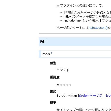
ls プラグインとの違いについて。
階層化されたページの起点となる
titleパラメータを指定した場
include, link という表示
ページ名のソートには
natcasesort()
を
M
†
†
map
種別
コマンド
重要度
★☆☆☆☆
書式
?plugin=map
[
&refer=ページ名
] [
&re
概要
サイトマップの様にページ間のリン