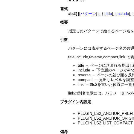
★★★☆☆
書式
#ls2(
[[
パターン
] [, { [
title
], [
include
], [
概要
指定したパターンで始まるページ名
引数
パターンには表示するページ名の共通
title,include,reverse,compact
title － ページに含まれる見出し(
include － 下位層のページが
reverse － ページの並
compact － 見出しレベルを
link － #ls2を書いた
linkの別名表示には、パラメータl
プラグイン内設定
PLUGIN_LS2_ANCHOR_P
PLUGIN_LS2_ANCHOR_O
PLUGIN_LS2_LIST_CO
備考