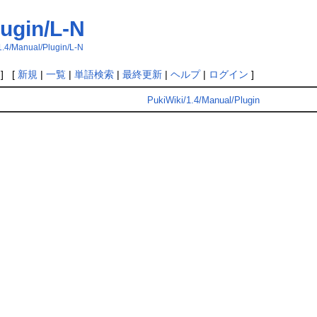
lugin/L-N
1.4/Manual/Plugin/L-N
] [
新規
|
一覧
|
単語検索
|
最終更新
|
ヘルプ
|
ログイン
]
PukiWiki/1.4/Manual/Plugin