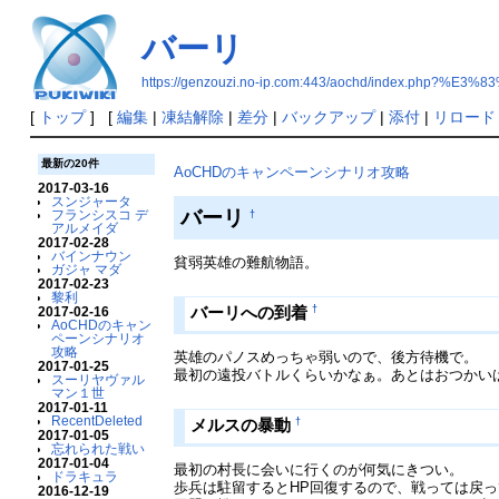
バーリ
https://genzouzi.no-ip.com:443/aochd/index.php?
[
トップ
] [
編集
|
凍結解除
|
差分
|
バックアップ
|
添付
|
リロード
最新の20件
AoCHDのキャンペーンシナリオ攻略
2017-03-16
スンジャータ
バーリ
フランシスコ デ
†
アルメイダ
2017-02-28
バインナウン
貧弱英雄の難航物語。
ガジャ マダ
2017-02-23
黎利
†
バーリへの到着
2017-02-16
AoCHDのキャン
ペーンシナリオ
攻略
英雄のパノスめっちゃ弱いので、後方待機で。
2017-01-25
最初の遠投バトルくらいかなぁ。あとはおつかい
スーリヤヴァル
マン１世
2017-01-11
RecentDeleted
†
メルスの暴動
2017-01-05
忘れられた戦い
2017-01-04
最初の村長に会いに行くのが何気にきつい。
ドラキュラ
歩兵は駐留するとHP回復するので、戦っては戻
2016-12-19