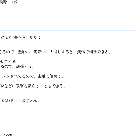
味無い（泣
ったので書き直し＠＠；
くるので、壁沿い、海沿いに大回りすると、無傷で到達できる。
寄せてくる。
げるので、頑張ろう。
ーストされてるので、主軸に使おう。
。
、家などに攻撃を散らすこともできる。
。
。戦わせるとまず死ぬ。
か
(3522d)