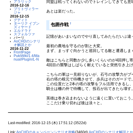
同盟は戦ってくれないのでトレインしてきても意
アラリック
2016-12-16
プリトヴィラー
あとは楽だった。
ジャ
2016-12-15
グディト
ターリク イブン
†
包囲作戦
ズィヤード
エルドラド
スフォルツァ
記憶があいまいなのでやり直してみたらだいぶ違
バーリ
AoCHDのシナリ
オ解説とか
最初の農地を守るのが割と大変。
2016-11-22
まず、まっすぐ向かうと巡回してる敵と遭遇しま
FrontPage
PukiWiki/1.4/Ma
nual/Plugin/L-N
敵はこちらと同数か少し多いくらいのが4回押し
4回目の襲撃はしばらく耐えていると突然引き上
こちらの軍は一見頼りないが、石弓の攻撃力がブ
右の塔の根元で待機させて、歩兵はそのガードで
この位置だと2本の塔の攻撃をフル活用できるし
騎士は柵の外で待機して、投石が出てきたら壊す
英雄は巻き込まれないように遠くに置いておこう
ここだけ乗り切れば後は淡々と。
Last-modified: 2016-12-15 (木) 17:51:12 (3522d)
Link:
AoCHDのキャンペーンシナリオ攻略
(3460d)
AoCHDのシナリオ解説と