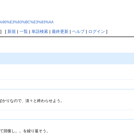
%E3%83%90%E3%83%BC%E3%83%AA
] [
新規
|
一覧
|
単語検索
|
最終更新
|
ヘルプ
|
ログイン
]
ばかりなので、淡々と終わらせよう。
って回復し。。を繰り返そう。